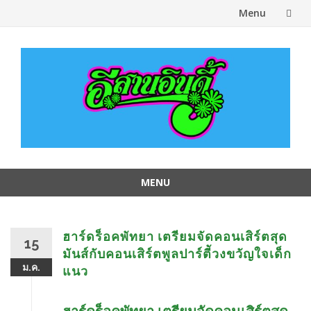
Menu
Skip
to
content
MENU
Skip
to
content
ฮาร์ดร็อคพัทยา เตรียมจัดคอนเสิร์ตสุด
15
มันส์กับคอนเสิร์ตพูลปาร์ตีัวงขวัญใจเด็ก
ม.ค.
แนว