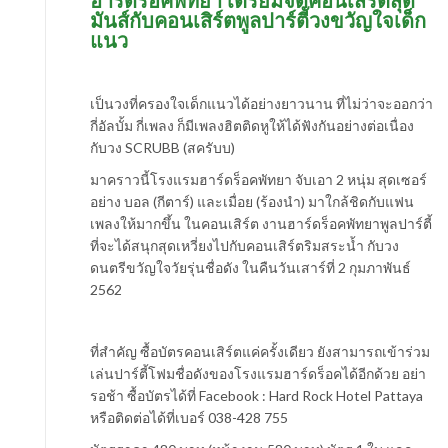
ฮาร์ดร็อคพัทยา เตรียมจัดคอนเสิร์ตสุด
มันส์กับคอนเสิร์ตพูลปาร์ตีัวงขวัญใจเด็ก
แนว
เป็นวงที่ครองใจเด็กแนวได้อย่างยาวนาน ที่ไม่ว่าจะออกว่า
กี่อัลบั้ม กี่เพลง ก็มีเพลงฮิตติดหูให้ได้ฟังกันอย่างต่อเนื่อง
กับวง SCRUBB (สครับบ)
มาคราวนี้โรงแรมฮาร์ดร็อคพัทยา จับเอา 2 หนุ่ม สุดเซอร์
อย่าง บอล (กีตาร์) และเมื่อย (ร้องนำ) มาใกล้ชิดกับแฟน
เพลงให้มากขึ้น ในคอนเสิร์ต งานฮาร์ดร็อคพัทยาพูลปาร์ตี้
ที่จะได้สนุกสุดเหวี่ยงไปกับคอนเสิร์ตริมสระน้ำ กับวง
ดนตรีขวัญใจวัยรุ่นชื่อดัง ในคืนวันเสาร์ที่ 2 กุมภาพันธ์
2562
ที่สำคัญ ซื้อบัตรคอนเสิร์ตแค่ครั้งเดียว ยังสามารถเข้าร่วม
เล่นปาร์ตี้โฟมชื่อดังของโรงแรมฮาร์ดร็อคได้อีกด้วย อย่า
รอช้า ซื้อบัตรได้ที่ Facebook : Hard Rock Hotel Pattaya
หรือติดต่อได้ที่เบอร์ 038-428 755