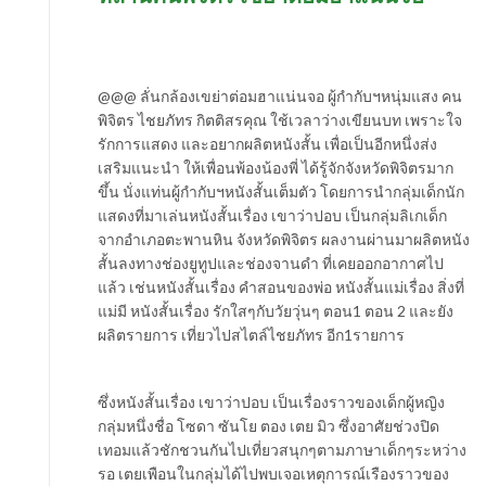
@@@ ลั่นกล้องเขย่าต่อมฮาแน่นจอ ผู้กำกับฯหนุ่มแสง คน
พิจิตร ไชยภัทร กิตติสรคุณ ใช้เวลาว่างเขียนบท เพราะใจ
รักการแสดง และอยากผลิตหนังสั้น เพื่อเป็นอีกหนึ่งส่ง
เสริมแนะนำ ให้เพื่อนพ้องน้องพี่ ได้รู้จักจังหวัดพิจิตรมาก
ขึ้น นั่งแท่นผู้กำกับฯหนังสั้นเต็มตัว โดยการนำกลุ่มเด็กนัก
แสดงที่มาเล่นหนังสั้นเรื่อง เขาว่าปอบ เป็นกลุ่มลิเกเด็ก
จากอำเภอตะพานหิน จังหวัดพิจิตร ผลงานผ่านมาผลิตหนัง
สั้นลงทางช่องยูทูปและช่องจานดำ ที่เคยออกอากาศไป
แล้ว เช่นหนังสั้นเรื่อง คำสอนของพ่อ หนังสั้นแม่เรื่อง สิ่งที่
แม่มี หนังสั้นเรื่อง รักใสๆกับวัยวุ่นๆ ตอน1 ตอน 2 และยัง
ผลิตรายการ เที่ยวไปสไตล์ไชยภัทร อีก1รายการ
ซึ่งหนังสั้นเรื่อง เขาว่าปอบ เป็นเรื่องราวของเด็กผู้หญิง
กลุ่มหนึ่งชื่อ โซดา ซันโย ตอง เตย มิว ซึ่งอาศัยช่วงปิด
เทอมแล้วชักชวนกันไปเที่ยวสนุกๆตามภาษาเด็กๆระหว่าง
รอ เตยเพือนในกลุ่มได้ไปพบเจอเหตุการณ์เรืองราวของ