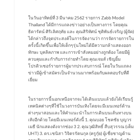
ในวันอาทิตย์ที่ 3 มีนาคม 2562 รายการ Zabb Model
Thailand ได้มีการแถลงข่าวอย่างเป็นทางการ โดยคุณ
ธิดารัตน์ ศิริเลิศฤทัย และ คุณสิริทัศน์ ชุติพันธ์เจริญ (ผู้จัด)
ได้กล่าวถึงจุดประสงค์ในการจัดงานว่า การจัดรายการใน
ครั้งนี้เกิดขึ้นเพื่อให้เด็กๆรุ่นใหม่ได้มีความกล้าแสดงออก
ทักษะ บุคลิคภาพ และการเข้าสังคมอย่างถูกต้อง โดยมีผู้
ควบคุมและกำกับการถ่ายทำโดย คุณเจมส์ เชิญยิ้ม
โปรดิวเซอร์รายการผู้มากประสบการณ์ โดยในวันแถลง
ข่าวมีผู้เข้าสมัครเป็นจำนวนมากพร้อมกับผลตอบรับที่ดี
เยี่ยม
ในรายการนี้นอกเหนือจากจะได้เดินแบบแล้วยังได้เรียนรู้
เทคนิคต่างๆที่ใช้ในวงการบันเทิงโดยจะมีเมนเทอร์ด้าน
ต่างๆมาสอนและให้คำแนะนำในการเดินบนเส้นทางบน
เทิงอีกด้วย โดยมีเมนเทอร์ดังนี้ 1. คุณบอย โชคชัย บุญวร
เมธี นักแสดงดังจากช่อง 3 2. คุณวุฒิสิทธิ์ สืบสุวรรณ (เต็ม
UHT) 3. ดร.เชนิสา วิจิตรรัตนกุล (ครูกุ๋ย) ผู้เชี่ยชาญด้าน