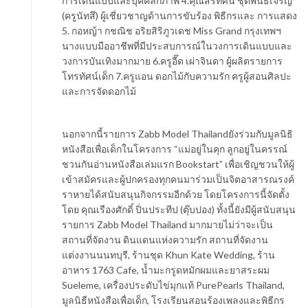
การเดินแบบและบุคคลิกภาพ 4.คุณสิริทัศน์ ชุติพันธ์เจริญ
(ครูนัทสึ) ผู้เชี่ยวชาญด้านการขับร้อง พิธีกรและ การแสดง
5. กอหญ้า กชณิช อริยสิริภูวเดช Miss Grand กรุงเทพฯ
นางแบบมืออาชีพที่มีประสบการณ์ในวงการเดินแบบและ
วงการบันเทิงมากมาย 6.ครูอี๊ด เผ่าจินดา ผู้ผลิตรายการ
โทรทัศน์เด็ก 7.ครูแอน ดอกไม้กับความรัก ครูผู้สอนศิลปะ
และการจัดดอกไม้
นอกจากนี้รายการ Zabb Model Thailandยังร่วมกับมูลนิธิ
หนังสือเพื่อเด็กในโครงการ “แม่อยู่ในคุก ลูกอยู่ในครรณ์
ชวนกันอ่านหนังสือเล่มแรก Bookstart” เพื่อเชิญชวนให้ผู้
เข้าสมัครและผู้ปกครองทุกคนมาร่วมเป็นจิตอาสารณรงค์
ราหายได้สนับสนุนกิจกรรมอีกด้วย โดยโครงการนี้จัดตั้ง
โดย คุณเรืองศักดิ์ ปิ่นประทีป (ตุ๊บปอง) ทั้งนี้ยังมีผู้สนับสนุน
รายการ Zabb Model Thailand มากมายไม่ว่าจะเป็น
สถานที่จัดงาน ดินแดนแห่งความรัก สถานที่จัดงาน
แต่งงานนนทบุรี, ร้านชุด Khun Kate Wedding, ร้าน
อาหาร 1763 Cafe, น้ำมะกรูดหมักผมและยาสระผม
Sueleme, เครื่องประดับไข่มุกแท้ PurePearls Thailand,
มูลนิธืหนังสือเพื่อเด็ก, โรงเรียนสอนร้องเพลงและพิธีกร