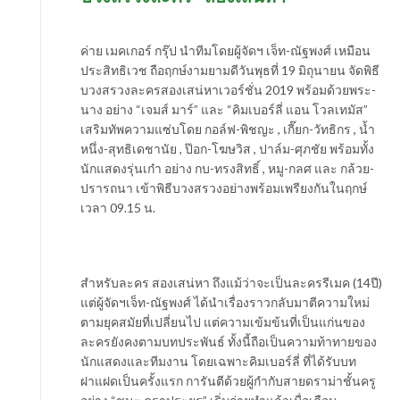
ค่าย เมคเกอร์ กรุ๊ป นำทีมโดยผู้จัดฯ เจ็ท-ณัฐพงศ์ เหมือน
ประสิทธิเวช ถือฤกษ์งามยามดีวันพุธที่ 19 มิถุนายน จัดพิธี
บวงสรวงละครสองเสน่หาเวอร์ชั่น 2019 พร้อมด้วยพระ-
นาง อย่าง “เจมส์ มาร์” และ “คิมเบอร์ลี่ แอน โวลเทมัส”
เสริมทัพความแซ่บโดย กอล์ฟ-พิชญะ , เกี๊ยก-วัทธิกร , น้ำ
หนึ่ง-สุทธิเดชานัย , ป๊อก-โฆษวิส , ปาล์ม-ศุภชัย พร้อมทั้ง
นักแสดงรุ่นเก๋า อย่าง กบ-ทรงสิทธิ์ , หมู-กลศ และ กล้วย-
ปรารถนา เข้าพิธีบวงสรวงอย่างพร้อมเพรียงกันในฤกษ์
เวลา 09.15 น.
สำหรับละคร สองเสน่หา ถึงแม้ว่าจะเป็นละครรีเมค (14ปี)
แต่ผู้จัดฯเจ็ท-ณัฐพงศ์ ได้นำเรื่องราวกลับมาตีความใหม่
ตามยุคสมัยที่เปลี่ยนไป แต่ความเข้มข้นที่เป็นแก่นของ
ละครยังคงตามบทประพันธ์ ทั้งนี้ถือเป็นความท้าทายของ
นักแสดงและทีมงาน โดยเฉพาะคิมเบอร์ลี่ ที่ได้รับบท
ฝาแฝดเป็นครั้งแรก การันตีด้วยผู้กำกับสายดราม่าชั้นครู