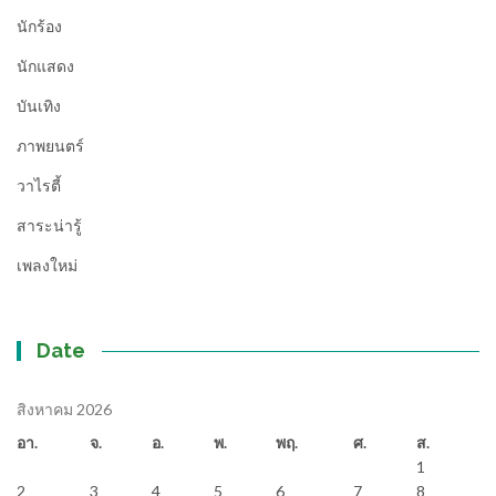
นักร้อง
นักแสดง
บันเทิง
ภาพยนตร์
วาไรตี้
สาระน่ารู้
เพลงใหม่
Date
สิงหาคม 2026
อา.
จ.
อ.
พ.
พฤ.
ศ.
ส.
1
2
3
4
5
6
7
8