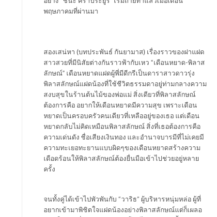
อย่าง “ชนะ คราประยูร” เริ่มถ่ายทำแล้วเมื่อเดือน
พฤษภาคมที่ผ่านมา
สองเสน่หา (บทประพันธ์ กันยามาส) เรื่องราวของฝาแฝด
สาวสวยที่มีนิสัยต่างกันราวฟ้ากับเหว “เดือนหยาด-พิลาส
ลักษณ์” เดือนหยาดแฝดผู้พี่มีดีกรีเป็นดาราสาวดาวรุ่ง
พิลาสลักษณ์แฝดน้องที่ใช้ชีวิตธรรมดาอยู่ท่ามกลางความ
สงบสุขในร้านต้นไม้ของพ่อแม่ สิ่งเดียวที่พิลาสลักษณ์
ต้องการคือ อยากให้เดือนหยาดมีความสุข เพราะเดือน
หยาดเป็นครอบครัวคนเดียวที่เหลืออยู่ของเธอ แต่เดือน
หยาดกลับไม่คิดเหมือนพิลาสลักษณ์ สิ่งที่เธอต้องการคือ
ความเด่นดัง ชื่อเสียงเงินทอง และอำนาจบารมีที่ไม่เคยมี
ความทะเยอทะยานแบบผิดๆของเดือนหยาดสร้างความ
เดือดร้อนให้พิลาสลักษณ์ต้องยื่นมือเข้าไปช่วยอยู่หลาย
ครั้ง
จนทั้งคู่ได้เข้าไปพัวพันกับ “วาริธ” ผู้บริหารหนุ่มหล่อ ผู้ที่
อยากเข้ามาพิชิตใจแฝดน้องอย่างพิลาสลักษณ์แต่ก็เผลอ