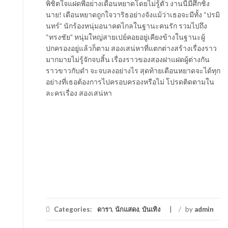
พิชิตใจแฝดพี่อย่างเดือนหยาดโดยไม่รู้ตัว งานนี้มีศึกชิง
นาย! เดือนหยาดถูกใจวาริธอย่างจังแม้ว่าเธอจะมีทั้ง “ปรมิ
นทร์” นักร้องหนุ่มอนาคตไกลในฐานะคนรัก รวมไปถึง
“ทรงชัย” หนุ่มใหญ่สายเปย์คอยอยู่เคียงข้างในฐานะผู้
ปกครองอยู่แล้วก็ตาม สองเสน่หาที่แตกต่างสร้างเรื่องราว
มากมายไม่รู้จักจบสิ้น เรื่องราวของสองฝาแฝดผู้ต่างกัน
ราวขาวกับดำ จะจบลงอย่างไร สุดท้ายเดือนหยาดจะได้ทุก
อย่างที่เธอต้องการไปครอบครองหรือไม่ โปรดติดตามใน
ละครเรื่อง สองเสน่หา
Categories:
ดารา
,
นักแสดง
,
บันเทิง
/
by
admin