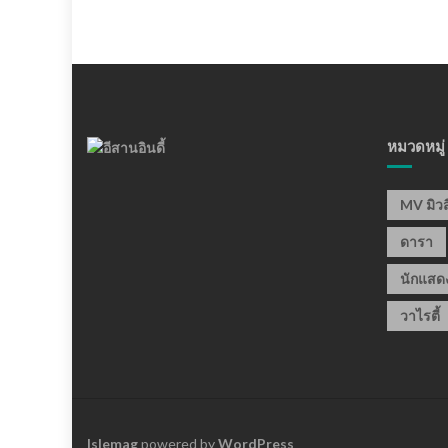
หมวดหมู่
MV มิวส
ดารา
นักแสด
วาไรตี้
Islemag
powered by
WordPress