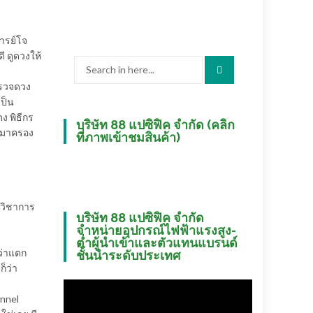
ารย์โจ
ี ดูดวงให้
Search
for:
ตรวจดวง
เป็น
ง พิธีกร
บริษัท 88 แปซิฟิค จำกัด (คลิก
7 มาครอง
ที่ภาพเข้าชมสินค้า)
งวิชาการ
บริษัท 88 แปซิฟิค จำกัด
จำหน่ายอุปกรณ์ไฟฟ้าแรงสูง-
ต่ำผู้นำเข้าและตัวแทนแบรนด์
งว่าแตก
ชั้นนำระดับประเทศ
ก็ว่า
annel