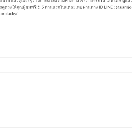
ึ้นไป แล้วคุณจะรู้ว่า อยากดวงดี ต้องทำอย่างไร? อาจารย์โจ ไลฟ์โค้ช ดูแล้ว
ดูดวงให้คุณผู้ชมฟรี!!! 5 ท่านแรกในแต่ละเทป ผ่านทาง ID LINE : @ajarnjo
horolucky/