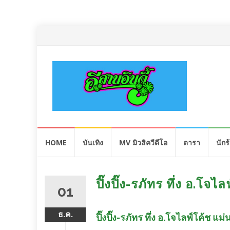
Skip
HOME
บันเทิง
MV มิวสิควีดีโอ
ดารา
นักร
to
content
ปิ๊งปิ๊ง-รภัทร ทึ่ง อ.โจ
01
ธ.ค.
ปิ๊งปิ๊ง-รภัทร ทึ่ง อ.โจไลฟ์โค้ช แม