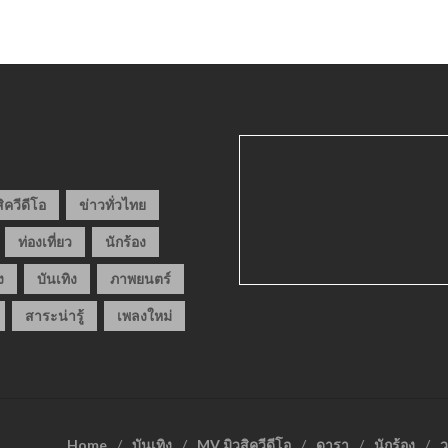
ิควีดีโอ
ข่าวทั่วไทย
ท่องเที่ยว
นักร้อง
ง
บันเทิง
ภาพยนตร์
สาระน่ารู้
เพลงใหม่
Home
บันเทิง
MV มิวสิควีดีโอ
ดารา
นักร้อง
ว