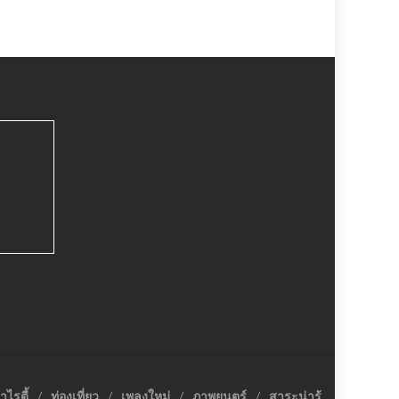
าไรตี้
ท่องเที่ยว
เพลงใหม่
ภาพยนตร์
สาระน่ารู้