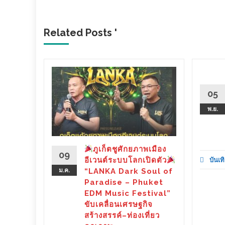
Related Posts '
วหนัง
05
มา (ชม
พ.ย.
ce” เปิด
องหมา ...
ภูเก็ตชูศักยภาพเมือง
09
อีเวนต์ระบบโลกเปิดตัว
บันเทิ
d More
ม.ค.
“LANKA Dark Soul of
Paradise – Phuket
EDM Music Festival”
ขับเคลื่อนเศรษฐกิจ
สร้างสรรค์–ท่องเที่ยว