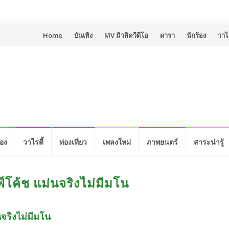
Skip
Home
บันเทิง
MV มิวสิควีดีโอ
ดารา
นักร้อง
วาไร
to
content
้อง
วาไรตี้
ท่องเที่ยว
เพลงใหม่
ภาพยนตร์
สาระน่ารู้
ไลฟ์โค้ช แม่นจริงไม่มีมโน
่นจริงไม่มีมโน