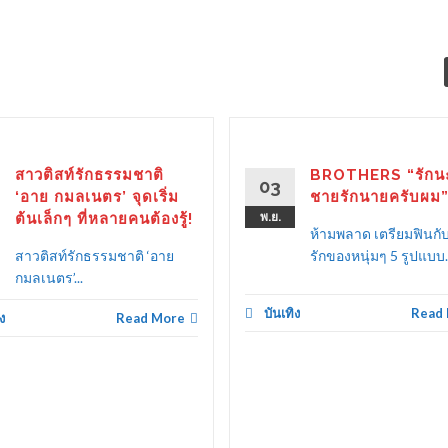
สาวติสท์รักธรรมชาติ
BROTHERS “รักนะ
03
‘อาย กมลเนตร’ จุดเริ่ม
ชายรักนายครับผม
ต้นเล็กๆ ที่หลายคนต้องรู้!
พ.ย.
ห้ามพลาด เตรียมฟินก
สาวติสท์รักธรรมชาติ ‘อาย
รักของหนุ่มๆ 5 รูปแบบ..
กมลเนตร’...
บันเทิง
Read
ง
Read More