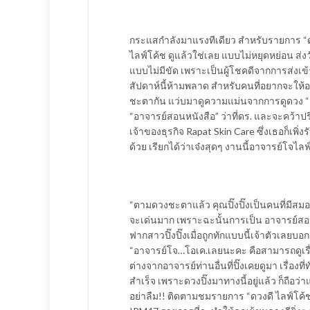
กระแสกำลังมาแรงทีเดียว สำหรับรายการ “ด
ไลฟ์โค้ช ดูแล้วใช่เลย แบบไม่หยุดหย่อน ส่ง
แบบไม่มีขัด เพราะเป็นผู้โชคดีจากการส่งเ
สัปดาห์นี้ห้ามพลาด สำหรับคนที่อยากจะให้
ชะตากัน แว่บมาดูความแม่นจากการดูดวง “ดารา
“อาจารย์สอนหนังสือ” ว่าที่ดร. และจะคว้าปริ
เจ้าของธุรกิจ Rapat Skin Care ซึ่งเธอก็เพิ
ด้วย เรียกได้ว่าเจ๋งสุดๆ งานนี้อาจารย์โจ
“ตามดวงชะตาแล้ว คุณปิ๊งปิ๊งเป็นคนที่มีสม
จะเด่นมาก เพราะฉะนั้นการเป็น อาจารย์สอ
ฟากสาวปิ๊งปิ๊งเมื่อถูกทักแบบนี้เจ้าตัวเลยบอก
“อาจารย์โจ…โอเค.เลยนะคะ คือสามารถดูเรื่องข
ต่างจากอาจารย์ท่านอื่นที่ปิ๊งเคยดูมา เรื่องที
สำเร็จ เพราะดวงปิ๊งมาทางนี้อยู่แล้ว ก็ถือว
อย่าลืม!! ติดตามชมรายการ “ดวงดี ไลฟ์โค้ช