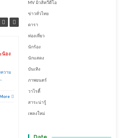
MV มิวสิควีดีโอ
ข่าวทั่วไทย
ดารา
ท่องเที่ยว
นักร้อง
สถาบันดนตรี เมโลดี้พลัส
25
12
น้อง
School of dance and
นักแสดง
”
ต.ค.
Music จัดงาน “
ก.ย.
บันเทิง
MelodyPlus Battle
ับความ
2020 ” (ชมคลิป)
.
ภาพยนตร์
สถาบันดนตรี เมโลดี้พลัส
วาไรตี้
School of dance and Music
 More
บันเทิง
,
จัดงาน “ MelodyPlus Battle
สาระน่ารู้
2020...
เพลงใหม่
บันเทิง
Read More
Date