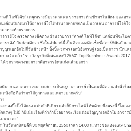
วงดี ไลฟ์โค้ช” เหตุเพราะมีบรรดาแฟนๆ รายการทักเข้ามาใน line ของ อาจ
วันเดือนปีเกิดมาให้อาจารย์โจได้ทำนายทายทักกันเป็นว่าเล่น อาจารย์โจก็ใจด
ข้ามาทางท้ายรายการ
อาจารย์โจ ตรวจดวง เช็คดวง ผ่านรายการ “ดวงดี ไลฟ์โค้ช” แต่ก่อนที่จะไป
ดัง” กันก่อนดีกว่า ซึ่งในสัปดาห์นี้เป็นคิวของอดีตเซ็กซี่สตาร์ที่ผันตัวมา
ญญาเอกอีกไม่กี่วันข้างหน้า ปิ๊งปิ๊ง-รภัทร เอกนิธิเศรษฐ์ เธอเป็นดารา นักแสด
่งรับรางวัล คว้า “รางวัลธุรกิจดีเด่นแห่งปี 2560” Top Busniness Awards201
ไลฟ์โค้ชตรวจดวงชะตาราศีอาจารย์คนเก่งแล้วบอกว่า
องดีมาก ฉลาดมาก เหมาะแก่การเป็นครูบาอาจารย์ เป็นคนที่มีความจำดี เรื่อ
นหนังสือ ถือว่ามาได้ถูกทางและเหมาะมากครับ”
ว่า
องปิ๊งปิ๊งได้ตรง แม่นยำทีเดียว แล้วก็มีการไลฟ์โค้ชด้วย ซึ่งตรงนี้ ปิ๊งมอ
่ทักแรงๆ ไม่มี ก็มีเน้นเรื่องที่ว่าถ้าปิ๊งอยากจะเรียนต่อปริญญาเอกอีกใบ อาจารย์
่าแม่นนะคะ”
” ในวันพฤหัสบดีที่ 30 พฤศจิกายน 2560 เวลา 14.00 น. ทางช่อง Beauty Ch