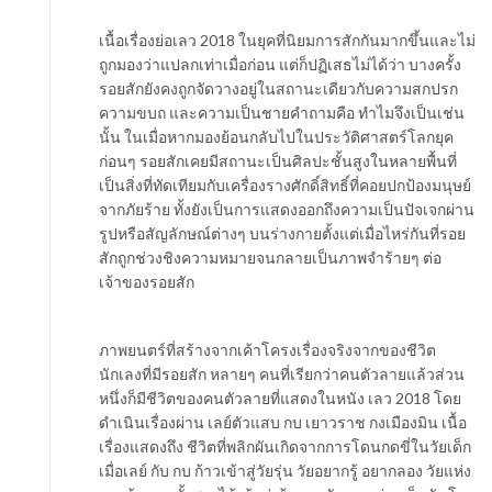
เนื้อเรื่องย่อเลว 2018 ในยุคที่นิยมการสักกันมากขึ้นและไม่
ถูกมองว่าแปลกเท่าเมื่อก่อน แต่ก็ปฏิเสธไม่ได้ว่า บางครั้ง
รอยสักยังคงถูกจัดวางอยู่ในสถานะเดียวกับความสกปรก
ความขบถ และความเป็นชายคำถามคือ ทำไมจึงเป็นเช่น
นั้น ในเมื่อหากมองย้อนกลับไปในประวัติศาสตร์โลกยุค
ก่อนๆ รอยสักเคยมีสถานะเป็นศิลปะชั้นสูงในหลายพื้นที่
เป็นสิ่งที่ทัดเทียมกับเครื่องรางศักดิ์สิทธิ์ที่คอยปกป้องมนุษย์
จากภัยร้าย ทั้งยังเป็นการแสดงออกถึงความเป็นปัจเจกผ่าน
รูปหรือสัญลักษณ์ต่างๆ บนร่างกายตั้งแต่เมื่อไหร่กันที่รอย
สักถูกช่วงชิงความหมายจนกลายเป็นภาพจำร้ายๆ ต่อ
เจ้าของรอยสัก
ภาพยนตร์ที่สร้างจากเค้าโครงเรื่องจริงจากของชีวิต
นักเลงที่มีรอยสัก หลายๆ คนที่เรียกว่าคนตัวลายแล้วส่วน
หนึ่งก็มีชีวิตของคนตัวลายที่แสดงในหนัง เลว 2018 โดย
ดำเนินเรื่องผ่าน เลย์ตัวแสบ กบ เยาวราช กงเมืองมิน เนื้อ
เรื่องแสดงถึง ชีวิตที่พลิกผันเกิดจากการโดนกดขี่ในวัยเด็ก
เมื่อเลย์ กับ กบ ก้าวเข้าสู่วัยรุ่น วัยอยากรู้ อยากลอง วัยแห่ง