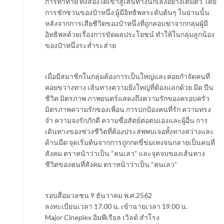
การท้าทาย ทั้งสองได้เข้าสู่เส้นทางนักเลงอย่างเต็มตัว โดย
การชักชวนของป๋าหนึ่ง ผู้มีอิทธิพลระดับต้นๆ ในย่านนั้น
หลังจากการเสียชีวิตของป๋าหนึ่งที่ถูกลอบฆ่าจากกลุ่มผู้มี
อิทธิพลด้วยเรื่องการขัดผลประโยชน์ ทำให้ในกลุ่มลูกน้อง
ของป๋าหนึ่งระส่ำระส่าย
เมื่อมีสมาชิกในกลุ่มต้องการเป็นใหญ่และคอยกำจัดคนที่
คอยขวางทาง เส้นทางความยิ่งใหญ่ที่ต้องแลกด้วย มีด ปืน
ชีวิต มิตรภาพ ภาพยนตร์แสดงถึงความรักของครอบครัว
มิตรภาพความรักของเพื่อน การปกป้องคนที่รัก ความทรง
จำ ความจงรักภักดี ความซื่อสัตย์ต่อตนเองและผู้อื่น การ
เดินทางของช่วงชีวิตที่ต้องประสพพบเจอทั้งทางสว่างและ
ด้านมืด จุดเริ่มต้นจากการถูกกดขี่ข่มเหงจนกลายเป็นคนที่
สังคม ตราหน้าว่าเป็น “คนเลว” และจุดจบของเส้นทาง
ชีวิตของคนที่สังคม ตราหน้าว่าเป็น “คนเลว”
รอบสื่อมวลชน 9 ธันวาคม พ.ศ.2562
ลงทะเบียนเวลา 17.00 น. เข้าฉายเวลา 19.00 น.
Major Cineplex อิมพีเรียล เวิลด์ สำโรง