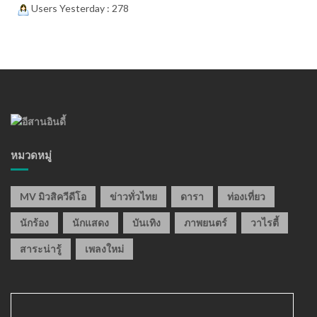
Users Yesterday : 278
หมวดหมู่
MV มิวสิควีดีโอ
ข่าวทั่วไทย
ดารา
ท่องเที่ยว
นักร้อง
นักแสดง
บันเทิง
ภาพยนตร์
วาไรตี้
สาระน่ารู้
เพลงใหม่