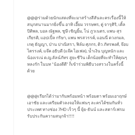
@@@ร่วมด้วยนักแสดงที่จะมาสร้างสีสันละครเรื่องนี้ให้
สนุกสนานมากยิ่งขึ้น อาทิ เอี๊ยม วรรษพร, ตู่ จารุศิริ, เติ้ล
ปิติพล, บอล ณัฐพล, ชูษี เชิญยิ้ม, โน่ ภูวเนตร, แพน-สุร
เกียรติ, แอปเปิ้ล กริษา, แพน พรสวรรค์, แอนนี่ ดวงกมล,
เกตุ ธัญญา, ป่าน ปาณิสรา, ฟิล์ม ศุภกร, ดิว ภัทรพงศ์, จ๊อบ
ไตรรงค์, แจ๊ค อธิบดี (แจ๊ค ไอเฟล), น้ำเงิน บุญหนัก และ
น้องเรเน่ ด.ญ.ลัลน์ภัทร สูยะชีวิน เด็กน้อยที่จะทำให้คุณๆ
หลงรัก ในบท “น้องดีดี” ก็เข้าร่วมพิธีบวงสรวงในครั้งนี้
ด้วย
@@@เรียกได้ว่ามากันพร้อมหน้า พร้อมตา พร้อมเอาฤกษ์
เอาชัย และเตรียมตัวลงจอให้แฟนๆ ละครได้ชมกันทั่ว
ประเทศ ทางช่อง 7HD เร็วๆ นี้ ยุ้ย-ธันน์ และสตาร์เฟรม
รับประกันความสนุกจ้า!!!!