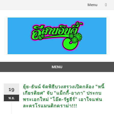
Menu
Skip
to
content
MENU
Skip
to
content
ยุ้ย-ธันน์ จัดพิธีบวงสรวงเปิดกล้อง “หนี้
19
เกียรติยศ” จับ “แม็กกี้-อาภา” ประกบ
พ.ย.
พระเอกใหม่ “โอ๊ต-รัฐธีร์” เอาใจแฟน
ละครโรแมนติกดราม่า!!!