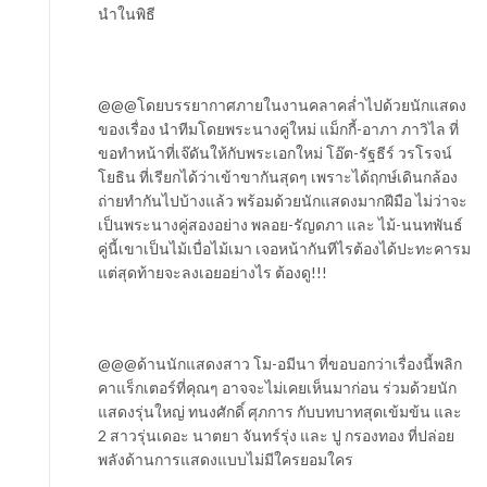
นำในพิธี
@@@โดยบรรยากาศภายในงานคลาคล่ำไปด้วยนักแสดง
ของเรื่อง นำทีมโดยพระนางคู่ใหม่ แม็กกี้-อาภา ภาวิไล ที่
ขอทำหน้าที่เจ๊ดันให้กับพระเอกใหม่ โอ๊ต-รัฐธีร์ วรโรจน์
โยธิน ที่เรียกได้ว่าเข้าขากันสุดๆ เพราะได้ฤกษ์เดินกล้อง
ถ่ายทำกันไปบ้างแล้ว พร้อมด้วยนักแสดงมากฝีมือ ไม่ว่าจะ
เป็นพระนางคู่สองอย่าง พลอย-รัญดภา และ ไม้-นนทพันธ์
คู่นี้เขาเป็นไม้เบื่อไม้เมา เจอหน้ากันทีไรต้องได้ปะทะคารม
แต่สุดท้ายจะลงเอยอย่างไร ต้องดู!!!
@@@ด้านนักแสดงสาว โม-อมีนา ที่ขอบอกว่าเรื่องนี้พลิก
คาแร็กเตอร์ที่คุณๆ อาจจะไม่เคยเห็นมาก่อน ร่วมด้วยนัก
แสดงรุ่นใหญ่ ทนงศักดิ์ ศุภการ กับบทบาทสุดเข้มข้น และ
2 สาวรุ่นเดอะ นาตยา จันทร์รุ่ง และ ปู กรองทอง ที่ปล่อย
พลังด้านการแสดงแบบไม่มีใครยอมใคร