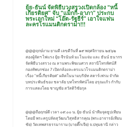
ยุ้ย-ธันน์ จัดพิธีบวงสรวงเปิดกล้อง “หนี้
เกียรติยศ” จับ “แม็กกี้-อาภา” ประกบ
พระเอกใหม่ “โอ๊ต-รัฐธีร์” เอาใจแฟน
ละครโรแมนติกดราม่า!!!
@@@ฤกษ์งาม ยามดี เลขดีวันที่ ๑๙ พฤศจิกายน ๒๕๖๒
สองผู้จัดฯ ไฟแรง ยุ้ย-จีรนันท์ มะโนแจ่ม และ ธันน์ ธนากร
จัดพิธีบวงสรวง ณ ลานพระพิฆเนศวร สถานีโทรทัศน์สี
กองทัพบกช่อง 7 เปิดกล้องละครแนวโรแมนติกดราม่า
เรื่อง “หนี้เกียรติยศ” ผลิตในนามบริษัท สตาร์เฟรม จำกัด
บทประพันธ์ของ ชลาลัย บทโทรทัศน์โดย อรุณแก้ว กำกับ
การแสดงโดย ชาญชัย สวัสดิวิชัยกุล
@@@ถือฤกษ์ดี เวลา ๐๙.๐๐ น. ยุ้ย-ธันน์ นำทีมจุดธูปเทียน
โดยมี พระครูปลัดสุวัฒนวิสุทธิสารคุณ (พระอาจารย์เทียน
ชัย) วัดเทพสรธรรมาราม (บายตึ๊กเจีย) จ.ปทุมธานี กล่าว