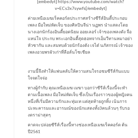
[embedyt] https://www.youtube.com/watch?
v=ECs3x7sywfs[/embedyt]
ค่ายเหนือเมฆเร็คคอร์ดประกาศสร้างซีรีส์อินดี้ประกอบ
เพลง มือใหม่หัดเจ็บ ของศิลปินจีน่า นฏพร นำแสดงโดย
นางเอกนักร้องอินดี้ยอดนิยม ออยเลอร์ เจ้าของเพลงดัง จื่อ
แหน่ใจ ประกบ พระเอกอินดี้สุดฮอทจากเอ็มวีทานหมาอย่า
หัวซากัน และสมทบด้วยนักร้องดัง เจได๋ นภัสกรณ์ เจ้าของ
เพลงอวยพรผัวเก่าที่ลือลั่นโซเชียล
งานนี้จึงทำให้แฟนคลับให้ความสนใจรอชมซีรีส์กันแบบ
ใจจดใจจ่อ
ทางผู้กำกับ คุณเหนือเมฆ เมฆา บอกว่าซีรีส์เรื่องนี้จะทำ
ตามเนื้อเพลง มือใหม่หัดเจ็บ ซึ่งเป็นเรื่องราวของผู้หญิงคน
หนึ่งที่เริ่มมีความรักและทุ่มเท แต่สุดท้ายถูกทิ้ง เน้นการ
ปะทะคารมและอารมณ์ของนักแสดงทั้ง3คนล้วนๆ รับรอ
งดราม่าสุดๆ
คาดจะปล่อยซีรีส์เรื่องนี้ทางช่องเหนือเมฆเร็คคอร์ด ต้น
ปี2561